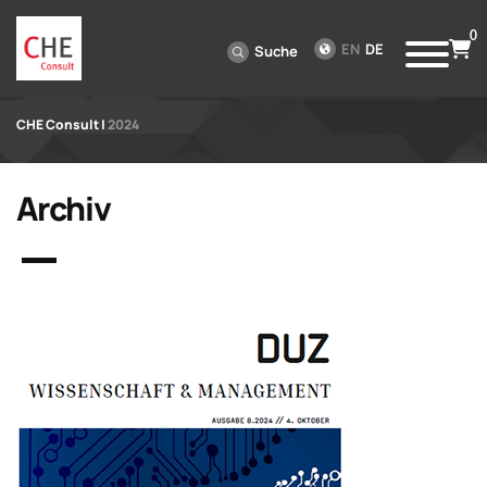
0
EN
DE
Suche
CHE Consult
|
2024
Archiv