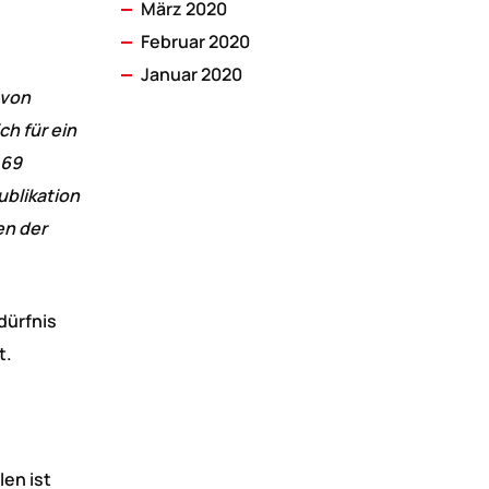
März 2020
Februar 2020
Januar 2020
 von
ch für ein
 69
ublikation
en der
dürfnis
t.
en ist