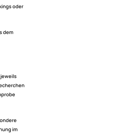
kings oder
us dem
 jeweils
 Recherchen
chprobe
sondere
chung im