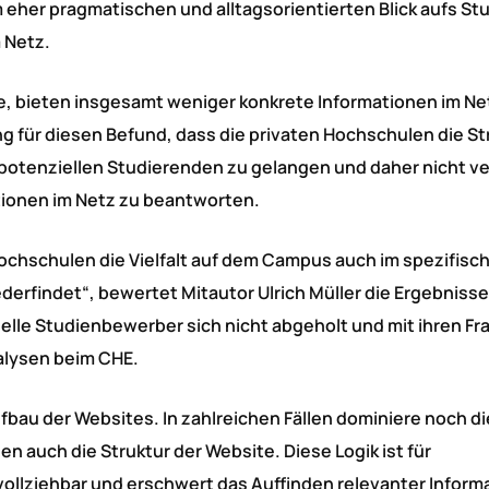
 eher pragmatischen und alltagsorientierten Blick aufs St
 Netz.
e, bieten insgesamt weniger konkrete Informationen im Net
g für diesen Befund, dass die privaten Hochschulen die St
t potenziellen Studierenden zu gelangen und daher nicht v
ationen im Netz zu beantworten.
 Hochschulen die Vielfalt auf dem Campus auch im spezifisc
erfindet“, bewertet Mitautor Ulrich Müller die Ergebnisse
lle Studienbewerber sich nicht abgeholt und mit ihren Fr
nalysen beim CHE.
au der Websites. In zahlreichen Fällen dominiere noch di
n auch die Struktur der Website. Diese Logik ist für
vollziehbar und erschwert das Auffinden relevanter Inform