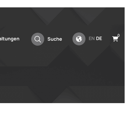
0
EN
DE
altungen
Suche