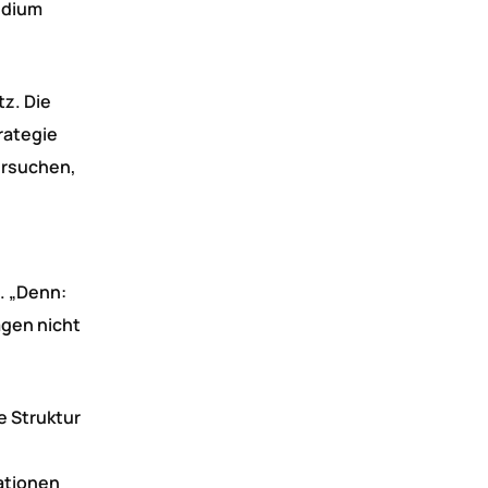
udium
z. Die
rategie
ersuchen,
h
. „Denn:
agen nicht
e Struktur
ationen