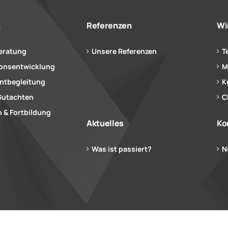
n
Referenzen
Wi
eratung
Unsere Referenzen
T
ionsentwicklung
M
tbegleitung
K
Gutachten
C
 & Fortbildung
Aktuelles
Ko
Was ist passiert?
N