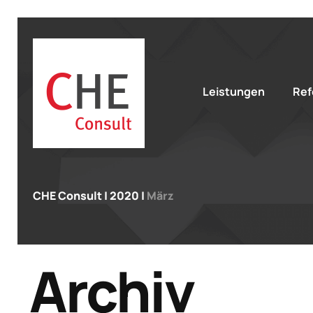
Leistungen
Ref
CHE Consult
|
2020
|
März
Archiv