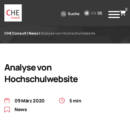
0
EN
DE
Suche
CHE Consult
|
News
|
Analyse von Hochschulwebsite
Analyse von
Hochschulwebsite
09 März 2020
5 min
News