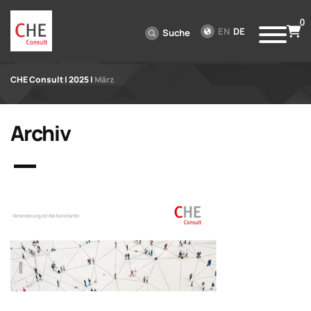
0
EN
DE
Suche
CHE Consult
|
2025
|
März
Archiv