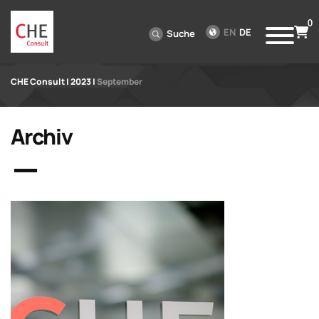
0
EN
DE
Suche
CHE Consult
|
2023
|
September
Archiv