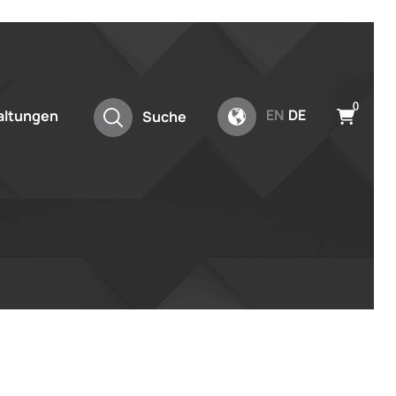
0
EN
DE
altungen
Suche