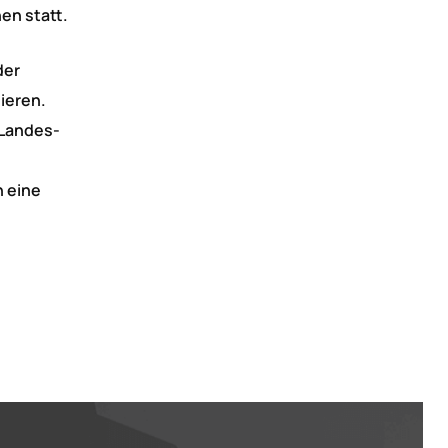
en statt.
der
ieren.
 Landes-
n eine