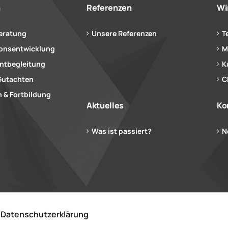
n
Referenzen
Wi
eratung
Unsere Referenzen
T
ionsentwicklung
M
tbegleitung
K
Gutachten
C
 & Fortbildung
Aktuelles
Ko
Was ist passiert?
N
Datenschutzerklärung