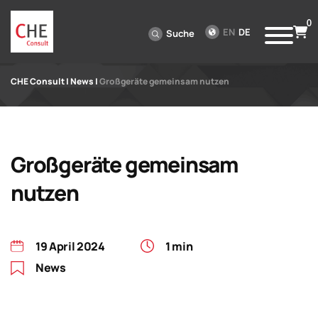
0
EN
DE
Suche
CHE Consult
|
News
|
Großgeräte gemeinsam nutzen
Großgeräte gemeinsam
nutzen
19 April 2024
1 min
News