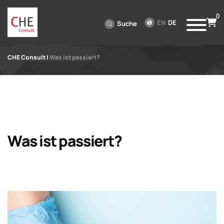
0
EN
DE
Suche
CHE Consult
|
Was ist passiert?
Was ist passiert?