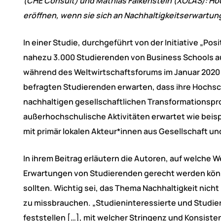
(CHE Consult) und Mathias Falkenstein (XOLAS): H
eröffnen, wenn sie sich an Nachhaltigkeitserwartu
In einer Studie, durchgeführt von der Initiative „Po
nahezu 3.000 Studierenden von Business Schools aus
während des Weltwirtschaftsforums im Januar 2020 in
befragten Studierenden erwarten, dass ihre Hochsc
nachhaltigen gesellschaftlichen Transformationspr
außerhochschulische Aktivitäten erwartet wie beis
mit primär lokalen Akteur*innen aus Gesellschaft un
In ihrem Beitrag erläutern die Autoren, auf welche 
Erwartungen von Studierenden gerecht werden kön
sollten. Wichtig sei, das Thema Nachhaltigkeit nich
zu missbrauchen. „Studieninteressierte und Studie
feststellen […], mit welcher Stringenz und Konsist