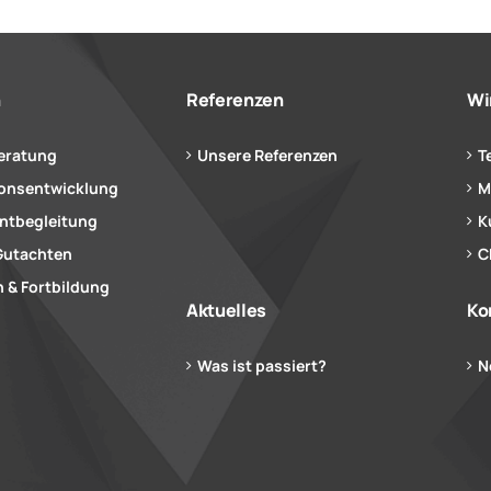
n
Referenzen
Wi
eratung
Unsere Referenzen
T
ionsentwicklung
M
tbegleitung
K
Gutachten
C
 & Fortbildung
Aktuelles
Ko
Was ist passiert?
N