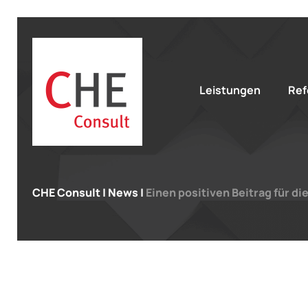
Leistungen
Ref
CHE Consult
|
News
|
Einen positiven Beitrag für di