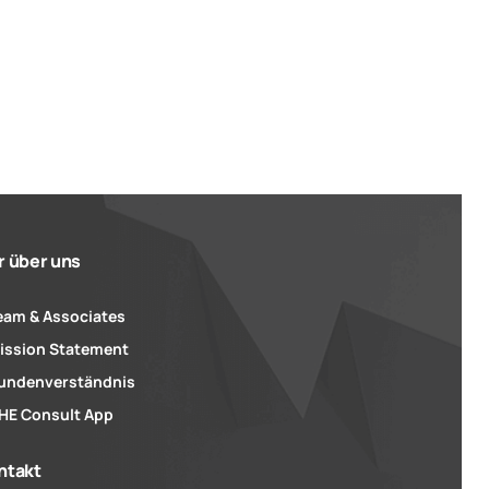
r über uns
eam & Associates
ission Statement
undenverständnis
HE Consult App
ntakt