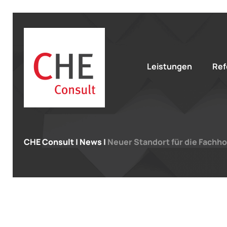
Leistungen
Ref
CHE Consult
|
News
|
Neuer Standort für die Fachh