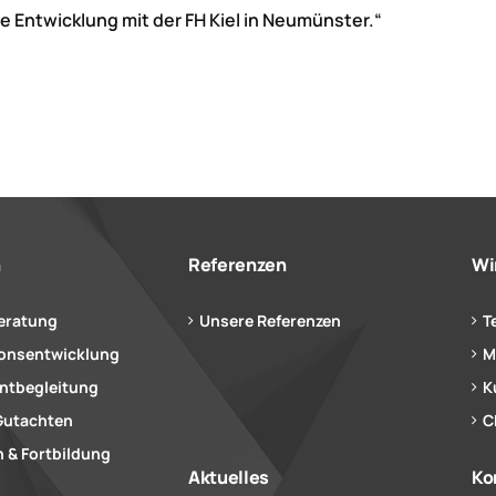
 Entwicklung mit der FH Kiel in Neumünster.“
n
Referenzen
Wi
eratung
Unsere Referenzen
T
ionsentwicklung
M
tbegleitung
K
Gutachten
C
 & Fortbildung
Aktuelles
Ko