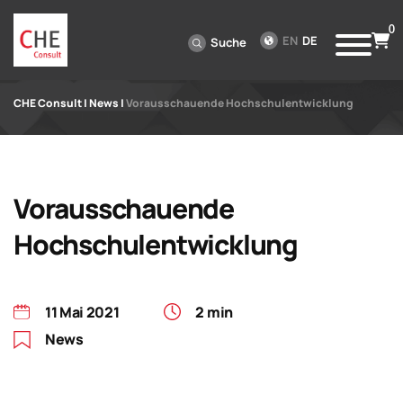
0
EN
DE
Suche
CHE Consult
|
News
|
Vorausschauende Hochschulentwicklung
Vorausschauende
Hochschulentwicklung
11 Mai 2021
2 min
News