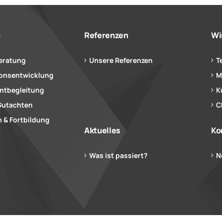
n
Referenzen
Wi
eratung
Unsere Referenzen
T
ionsentwicklung
M
tbegleitung
K
Gutachten
C
 & Fortbildung
Aktuelles
Ko
Was ist passiert?
N