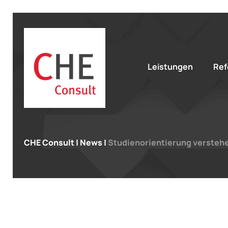
Leistungen
Ref
CHE Consult
|
News
|
Studienorientierung versteh