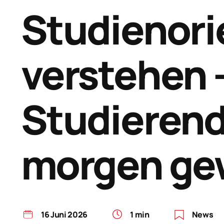
Studienori
verstehen 
Studierend
morgen ge
16 Juni 2026
1 min
News