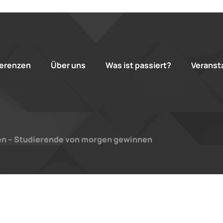
erenzen
Über uns
Was ist passiert?
Veranst
en – Studierende von morgen gewinnen