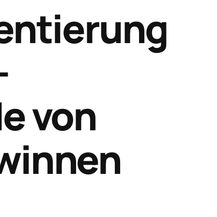
entierung
–
e von
winnen