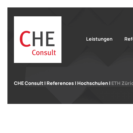
Leistungen
Ref
CHE Consult
|
References
|
Hochschulen
|
ETH Züri