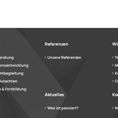
n
Referenzen
Wi
eratung
Unsere Referenzen
T
ionsentwicklung
M
tbegleitung
K
Gutachten
C
 & Fortbildung
Aktuelles
Ko
Was ist passiert?
N