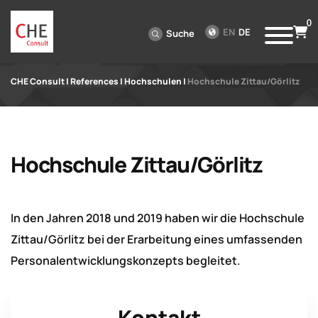
0
EN
DE
Suche
CHE Consult
|
References
|
Hochschulen
|
Hochschule Zittau/Görlitz
Hochschule Zittau/Görlitz
In den Jahren 2018 und 2019 haben wir die Hochschule
Zittau/Görlitz bei der Erarbeitung eines umfassenden
Personalentwicklungskonzepts begleitet.
Kontakt