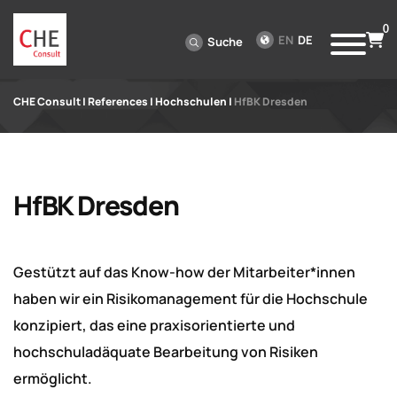
0
EN
DE
Suche
CHE Consult
|
References
|
Hochschulen
|
HfBK Dresden
HfBK Dresden
Gestützt auf das Know-how der Mitarbeiter*innen
haben wir ein Risikomanagement für die Hochschule
konzipiert, das eine praxisorientierte und
hochschuladäquate Bearbeitung von Risiken
ermöglicht.