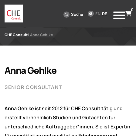
0
EN
DE
Suche
CHE Consult
|
Anna Gehlke
Anna Gehlke
SENIOR CONSULTANT
Anna Gehlke ist seit 2012 für CHE Consult tätig und
erstellt vornehmlich Studien und Gutachten für
unterschiedliche Auftraggeber*innen. Sie ist Expertin
für quantitative und qualitative Erhebungen und