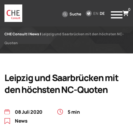
0
EN
DE
Suche
CHE Consult
|
News
|
Leipzig und Saarbrücken mit den höchsten NC-
Quoten
Leipzig und Saarbrücken mit
den höchsten NC-Quoten
08 Juli 2020
5 min
News