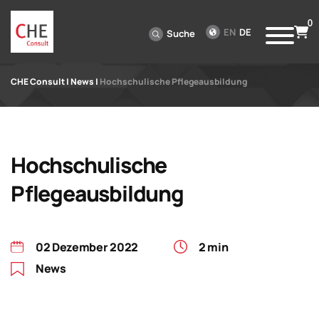
0
EN
DE
Suche
CHE Consult
|
News
|
Hochschulische Pflegeausbildung
Hochschulische
Pflegeausbildung
02 Dezember 2022
2 min
News