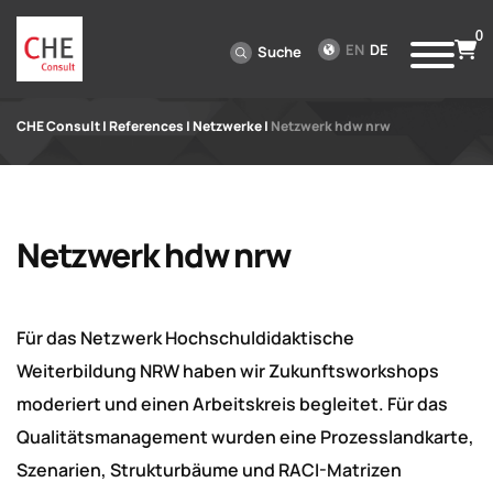
0
EN
DE
Suche
CHE Consult
|
References
|
Netzwerke
|
Netzwerk hdw nrw
Netzwerk hdw nrw
Für das Netzwerk Hochschuldidaktische
Weiterbildung NRW haben wir Zukunftsworkshops
moderiert und einen Arbeitskreis begleitet. Für das
Qualitätsmanagement wurden eine Prozesslandkarte,
Szenarien, Strukturbäume und RACI-Matrizen