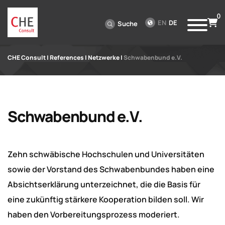
0
EN
DE
Suche
CHE Consult
|
References
|
Netzwerke
|
Schwabenbund e.V.
Schwabenbund e.V.
Zehn schwäbische Hochschulen und Universitäten
sowie der Vorstand des Schwabenbundes haben eine
Absichtserklärung unterzeichnet, die die Basis für
eine zukünftig stärkere Kooperation bilden soll. Wir
haben den Vorbereitungsprozess moderiert.