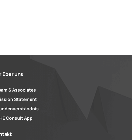
r über uns
eam & Associates
ission Statement
undenverständnis
HE Consult App
ntakt