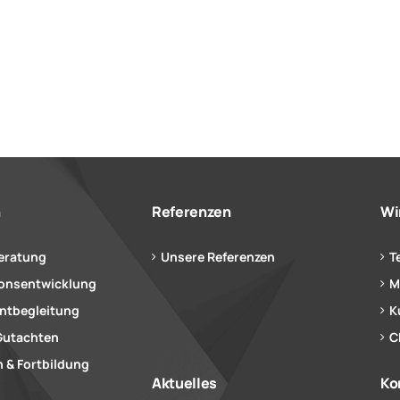
n
Referenzen
Wi
eratung
Unsere Referenzen
T
ionsentwicklung
M
tbegleitung
K
Gutachten
C
 & Fortbildung
Aktuelles
Ko