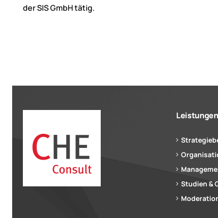
der SIS GmbH tätig.
Leistunge
Strategieb
Organisat
Managemen
Studien & 
Moderation