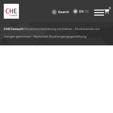
0
EN
DE
Search
CHE Consult
|
Studienorientierung verstehen – Studierende von
morgen gewinnen – Werkstatt Studiengangsgestaltung