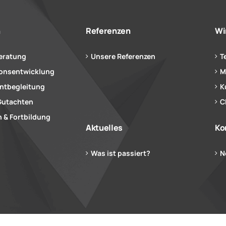
n
Referenzen
Wi
eratung
Unsere Referenzen
T
ionsentwicklung
M
tbegleitung
K
Gutachten
C
 & Fortbildung
Aktuelles
Ko
Was ist passiert?
N