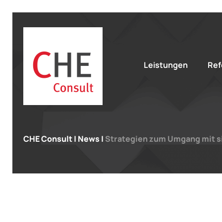
Leistungen
Ref
CHE Consult
|
News
|
Strategien zum Umgang mit 