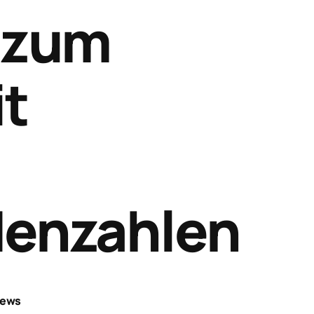
 zum
t
denzahlen
ews