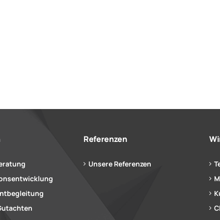
n
Referenzen
Wi
eratung
Unsere Referenzen
T
ionsentwicklung
M
tbegleitung
K
Gutachten
C