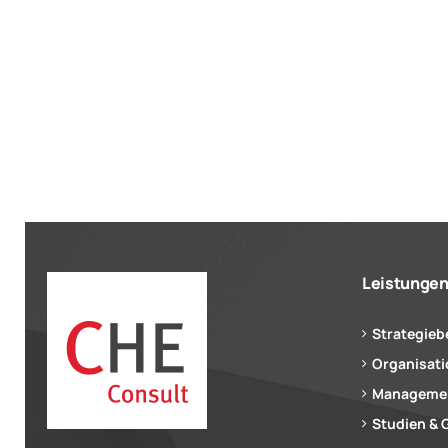
Leistunge
Strategieb
Organisat
Managemen
Studien & 