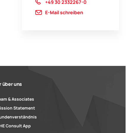
+49 30 2332267-0
E-Mail schreiben
r über uns
eam & Associates
ission Statement
undenverständnis
HE Consult App